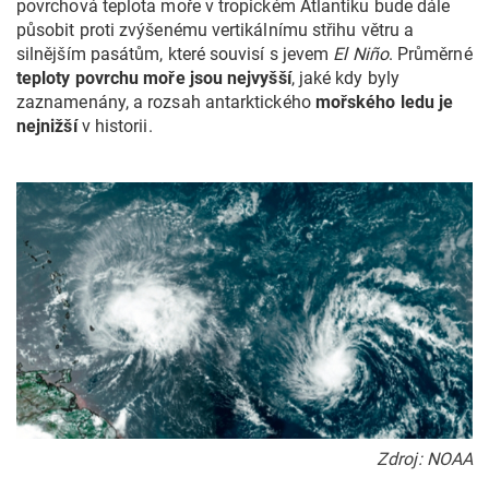
povrchová teplota moře v tropickém Atlantiku bude dále
působit proti zvýšenému vertikálnímu střihu větru a
silnějším pasátům, které souvisí s jevem
El Niño
. Průměrné
teploty povrchu moře jsou nejvyšší
, jaké kdy byly
zaznamenány, a rozsah antarktického
mořského ledu je
nejnižší
v historii.
Zdroj: NOAA