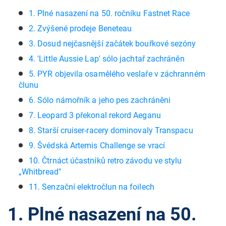
1. Plné nasazení na 50. ročníku Fastnet Race
2. Zvýšené prodeje Beneteau
3. Dosud nejčasnější začátek bouřkové sezóny
4. 'Little Aussie Lap' sólo jachtař zachráněn
5. PYR objevila osamělého veslaře v záchranném
člunu
6. Sólo námořník a jeho pes zachráněni
7. Leopard 3 překonal rekord Aeganu
8. Starší cruiser-racery dominovaly Transpacu
9. Švédská Artemis Challenge se vrací
10. Čtrnáct účastníků retro závodu ve stylu
„Whitbread"
11. Senzační elektročlun na foilech
1. Plné nasazení na 50.