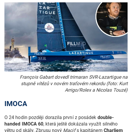
François Gabart dovedl trimaran SVR-Lazartigue na
stupně vítězů v novém traťovém rekordu (foto: Kurt
Arrigo/Rolex a Nicolas Touzé)
IMOCA
O 24 hodin později dorazila první z posádek
double-
handed IMOCA 60
, která ještě dokázala využít silného
větru od skály. Zbrusu nový
Macif
s kapitánem
Charliem