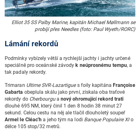
Elliot 35 SS Palby Marine, kapitán Michael Møllmann se
probíjí přes Needles (foto: Paul Wyeth/RORC)
Lámání rekordů
Podmínky vybízely větší a rychlejší jachty i jachty určené
speciálně pro oceánské závody
k neúprosnému tempu
, a
tak padaly rekordy.
Trimaran
Ultime SVR-Lazartigue
s foily kapitána
Françoise
Gabarta
obeplula skálu jako první, získala oba traťové
rekordy do
Cherbourgu
a
nový ohromující rekord trati
dlouhé 695 NM, který činil 1 den 8 hodin 38 minut 27
sekund. Celou cestu na něj ale tlačil dlouholetý soupeř
Armel le Cléac'h
a jeho tým na lodi
Banque Populaire XI
o
délce 105 stop/32 metrů.