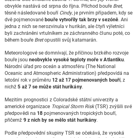
obvykle nastává od srpna do října. Příchod bouře
Bret
,
těsně následované bouří
Cindy
, je prvním případem, kdy se
dvě pojmenované
bouře vytvořily tak brzy v sezóně
. Ani
jedna z nich se nerozvinula v hurikán, ale čtyři výletníci
byli zachráněni vrtulníkem ze záchranného člunu poté, co
během bouře
Bret
opustili svůj katamarán.
Meteorologové se domnívají, že příčinou brzkého rozvoje
bouře jsou
neobvykle vysoké teploty moře v Atlantiku
.
Národní úřad pro oceán a atmosféru (The National
Oceanic and Atmospheric Administration) předpovídá na
letošní rok v průměru
12 až 17 pojmenovaných bouří
, z
nichž
5 až 7 se může stát hurikány
.
Mezitím prognostici z Coloradské státní univerzity a
americké organizace
Tropical Storm Risk
(TSR) zvýšili své
předpovědi na
18
pojmenovaných tropických bouří,
přičemž
9 z nich by se mělo stát hurikány
.
Podle předpovědní skupiny TSR se očekává, že vysoká