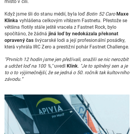
místo v cíli.
Když jsme šli do stanu médií, byla loď
Botin 52 Caro
Maxe
Klinka
vyhlášena celkovým vítězem Fastnetu. Přestože se
většina flotily stále ještě vracela z Fastnet Rock, bylo
spočítáno, že žádná
jiná loď by nedokázala překonat
opravený čas
švýcarské lodi a její profesionální posádky,
která vyhrála IRC Zero a prestižní pohár Fastnet Challenge.
"Prvních 12 hodin jsme jen přežívali, snažili se nic nerozbít
a udržet loď na 100 %,"
uvedl
Klink
.
"Je to splněný sen a je
to o to výjimečnější, že se jedná o 50. ročník tak kultovního
závodu.“