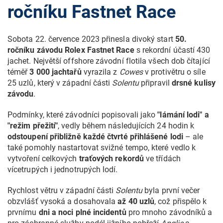
ročníku Fastnet Race
Sobota 22. července 2023 přinesla divoký start
50.
ročníku závodu Rolex Fastnet Race
s rekordní účastí 430
jachet. Největší offshore závodní flotila všech dob čítající
téměř
3 000 jachtařů
vyrazila z
Cowes
v protivětru o síle
25 uzlů, který v západní části
Solentu
připravil
drsné kulisy
závodu
.
Podmínky, které závodníci popisovali jako
"lámání lodi"
a
"režim přežití"
, vedly během následujících 24 hodin k
odstoupení přibližně každé čtvrté přihlášené lodi
– ale
také pomohly nastartovat svižné tempo, které vedlo k
vytvoření celkových
traťových rekordů
ve třídách
vícetrupých i jednotrupých lodí.
Rychlost větru v západní části
Solentu
byla první večer
obzvlášť vysoká a dosahovala
až 40 uzlů
, což přispělo k
prvnímu
dni a noci plné incidentů
pro mnoho závodníků a