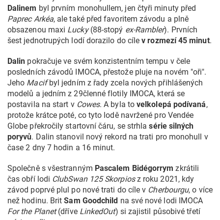
Dalinem
byl prvním monohullem, jen čtyři minuty před
Paprec Arkéa
, ale také před favoritem závodu a plně
obsazenou maxi
Lucky
(88-stopý
ex-Rambler
). Prvních
šest jednotrupých lodí dorazilo do cíle
v rozmezí 45 minut
.
Dalin
pokračuje ve svém konzistentním tempu v čele
posledních závodů IMOCA, přestože pluje na novém "oři".
Jeho
Macif
byl jedním z řady zcela nových přihlášených
modelů a jedním z 29členné flotily IMOCA, která se
postavila na start v
Cowes
. A byla to
velkolepá podívaná
,
protože krátce poté, co tyto lodě navržené pro Vendée
Globe překročily startovní čáru, se strhla
série silných
poryvů
. Dalin stanovil nový rekord na trati pro monohull v
čase 2 dny 7 hodin a 16 minut.
Společně s všestranným
Pascalem Bidégorrym
zkrátili
čas obří lodi
ClubSwan 125 Skorpios
z roku 2021, kdy
závod poprvé plul po nové trati do cíle v
Cherbourgu
, o více
než hodinu. Brit
Sam Goodchild
na své nové lodi IMOCA
For the Planet
(dříve
LinkedOut
) si zajistil působivé třetí