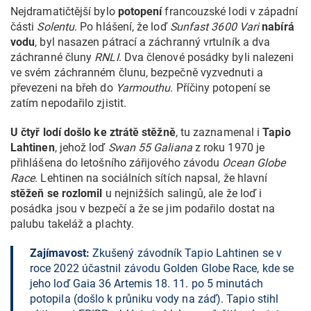
Nejdramatičtější bylo
potopení
francouzské lodi v západní
části
Solentu
. Po hlášení, že loď
Sunfast 3600 Vari
nabírá
vodu
, byl nasazen pátrací a záchranný vrtulník a dva
záchranné čluny
RNLI
. Dva členové posádky byli nalezeni
ve svém záchranném člunu, bezpečně vyzvednuti a
převezeni na břeh do
Yarmouthu
. Příčiny potopení se
zatím nepodařilo zjistit.
U čtyř lodí došlo ke ztrátě stěžně
, tu zaznamenal i
Tapio
Lahtinen
, jehož loď
Swan 55 Galiana
z roku 1970 je
přihlášena do letošního zářijového závodu
Ocean Globe
Race
. Lehtinen na sociálních sítích napsal, že hlavní
stěžeň se rozlomil
u nejnižších salingů, ale že loď i
posádka jsou v bezpečí a že se jim podařilo dostat na
palubu takeláž a plachty.
Zajímavost:
Zkušený závodník Tapio Lahtinen se v
roce 2022 účastnil závodu Golden Globe Race, kde se
jeho loď Gaia 36 Artemis 18. 11. po 5 minutách
potopila (došlo k průniku vody na záď). Tapio stihl