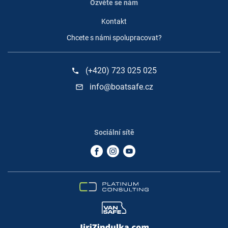
Ozvěte se nám
Kontakt
Chcete s námi spolupracovat?
(+420) 723 025 025
phone
info@boatsafe.cz
mail_outline
Sociální sítě