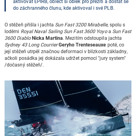
aktivovat EPIRB, obléct si oblek pro přežití a dostat se
do záchranného člunu, kde aktivoval i své PLB.
O stěžeň přišla i jachta
Sun Fast 3200 Mirabelle
, spolu s
loděmi
Royal Naval Sailing Sun Fast 3600 Yoyo
a
Sun Fast
3600 Diablo
Nicka Martina
. Mezitím odstoupila jachta
Sydney 43 Long Courrier
Geryho Trenteseauxe
poté, co
její stěžeň utrpěl značnou deformaci v blízkosti základny,
ačkoli posádka jej dokázala udržet pomocí "jury system"
/dočasný stěžeň/.