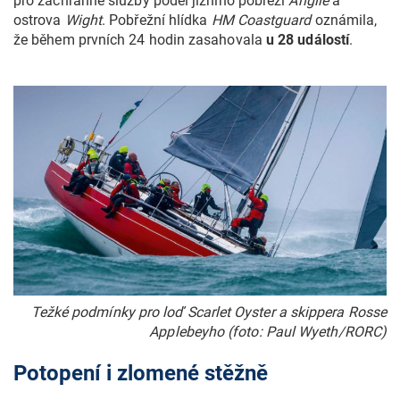
pro záchranné služby podél jižního pobřeží
Anglie
a
ostrova
Wight
. Pobřežní hlídka
HM Coastguard
oznámila,
že během prvních 24 hodin zasahovala
u 28 událostí
.
Težké podmínky pro loď Scarlet Oyster a skippera Rosse
Applebeyho (foto: Paul Wyeth/RORC)
Potopení i zlomené stěžně