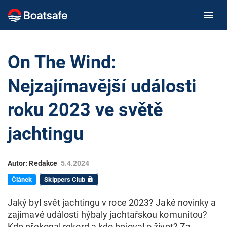
On The Wind:
Nejzajímavější události
roku 2023 ve světě
jachtingu
Autor: Redakce
5.4.2024
Článek
Skippers Club
lock
Jaký byl svět jachtingu v roce 2023? Jaké novinky a
zajímavé události hýbaly jachtařskou komunitou?
Kdo překonal rekord a kdo bojoval o život? Za