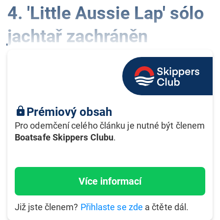
4. 'Little Aussie Lap' sólo
jachtař zachráněn
lock
Prémiový obsah
Pro odemčení celého článku je nutné být členem
Boatsafe Skippers Clubu
.
Více informací
Již jste členem?
Přihlaste se zde
a čtěte dál.