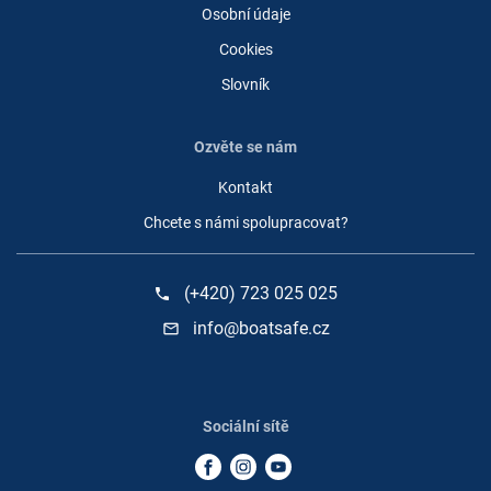
Osobní údaje
Cookies
Slovník
Ozvěte se nám
Kontakt
Chcete s námi spolupracovat?
(+420) 723 025 025
phone
info@boatsafe.cz
mail_outline
Sociální sítě