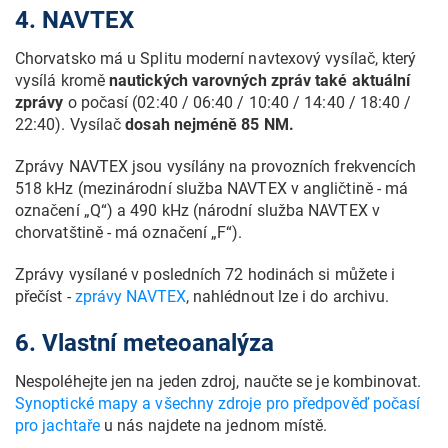
4. NAVTEX
Chorvatsko má u Splitu moderní navtexový vysílač, který
vysílá kromě
nautických varovných zpráv také aktuální
zprávy
o počasí (02:40 / 06:40 / 10:40 / 14:40 / 18:40 /
22:40). Vysílač
dosah nejméně 85 NM.
Zprávy NAVTEX jsou vysílány na provozních frekvencích
518 kHz (mezinárodní služba NAVTEX v angličtině - má
označení „Q“) a 490 kHz (národní služba NAVTEX v
chorvatštině - má označení „F“).
Zprávy vysílané v posledních 72 hodinách si můžete i
přečíst -
zprávy NAVTEX
, nahlédnout lze i do archivu.
6. Vlastní meteoanalýza
Nespoléhejte jen na jeden zdroj, naučte se je kombinovat.
Synoptické mapy a všechny zdroje pro předpověď počasí
pro jachtaře
u nás najdete na jednom místě.