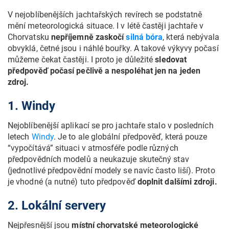
V nejoblíbenějších jachtařských revírech se podstatně
mění meteorologická situace. I v létě častěji jachtaře v
Chorvatsku
nepříjemně zaskočí
silná bóra
, která nebývala
obvyklá, četné jsou i náhlé bouřky. A takové výkyvy počasí
můžeme čekat častěji. I proto je důležité
sledovat
předpověď počasí pečlivě a nespoléhat jen na jeden
zdroj.
1. Windy
Nejoblíbenější aplikací se pro jachtaře stalo v posledních
letech
Windy
. Je to ale globální předpověď, která pouze
“vypočítává” situaci v atmosféře podle různých
předpovědních modelů a neukazuje skutečný stav
(jednotlivé předpovědní modely se navíc často liší). Proto
je vhodné (a nutné) tuto předpověď
doplnit dalšími zdroji.
2. Lokální servery
Nejpřesnější jsou
místní chorvatské meteorologické