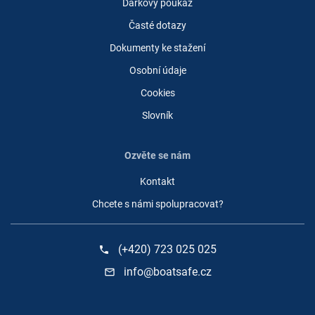
Dárkový poukaz
Časté dotazy
Dokumenty ke stažení
Osobní údaje
Cookies
Slovník
Ozvěte se nám
Kontakt
Chcete s námi spolupracovat?
(+420) 723 025 025
phone
info@boatsafe.cz
mail_outline