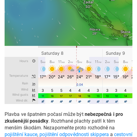
Plavba ve špatném počasí může být
nebezpečná i pro
zkušenější posádky
. Roztrhané plachty patří k těm
menším škodám. Nezapomeňte proto rozhodně na
pojištění kauce
,
pojištění odpovědnosti skippera
a
cestovní