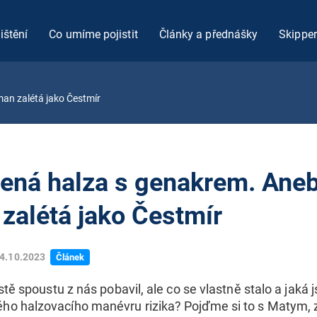
ištění
Co umíme pojistit
Články a přednášky
Skipper
an zalétá jako Čestmír
ná halza s genakrem. Aneb
alétá jako Čestmír
4.10.2023
Článek
istě spoustu z nás pobavil, ale co se vlastně stalo a jaká 
ho halzovacího manévru rizika? Pojďme si to s Matym,