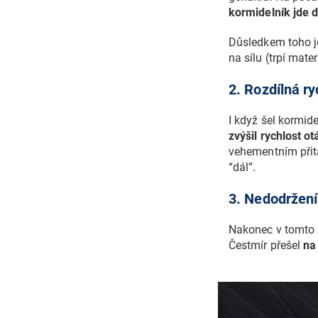
kormidelník jde d
Důsledkem toho j
na sílu (trpí ma
2. Rozdílná r
I když šel kormide
zvýšil rychlost o
vehementním přita
“dál”.
3. Nedodržení
Nakonec v tomto 
Čestmír přešel
na