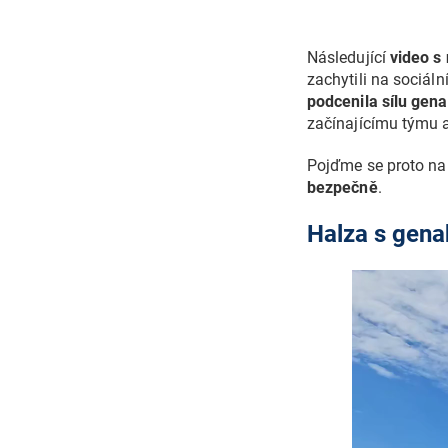
Následující
video s
zachytili na sociál
podcenila sílu gen
začínajícímu týmu 
Pojďme se proto na 
bezpečně
.
Halza s gena