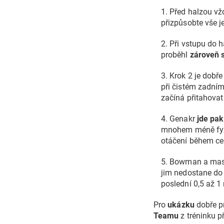
1. Před halzou v
přizpůsobte vše j
2. Při vstupu do 
proběhl
zároveň 
3. Krok 2 je dobř
při čistém zadním
začíná přitahovat
4. Genakr
jde pak
mnohem méně fyz
otáčení během ce
5. Bowman a ma
jim nedostane do
poslední 0,5 až 1
Pro
ukázku
dobře p
Teamu
z tréninku p