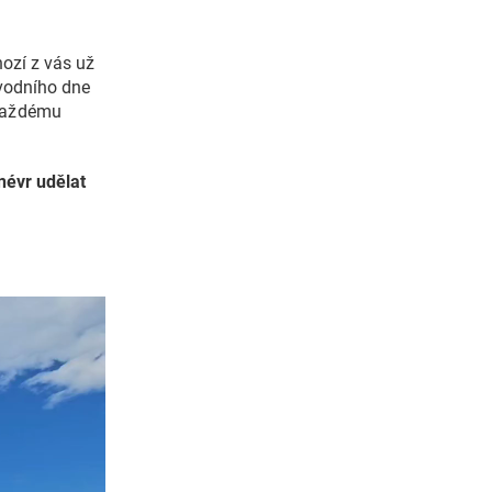
nozí z vás už
ávodního dne
 každému
névr udělat