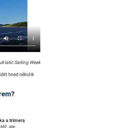
driatic Sailing Week
idět hned několik
krem?
ka a trimera
těž, ale