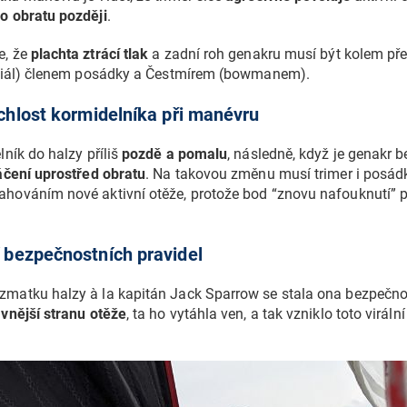
o obratu později
.
e, že
plachta ztrácí tlak
a zadní roh genakru musí být kolem pře
teriál) členem posádky a Čestmírem (bowmanem).
ychlost kormidelníka při manévru
lník do halzy příliš
pozdě a pomalu
, následně, když je genakr b
táčení uprostřed obratu
. Na takovou změnu musí trimer i posád
hováním nové aktivní otěže, protože bod “znovu nafouknutí” pl
 bezpečnostních pravidel
zmatku halzy à la kapitán Jack Sparrow se stala ona bezpečno
 vnější stranu otěže
, ta ho vytáhla ven, a tak vzniklo toto virální