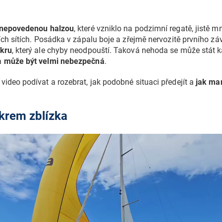
 nepovedenou halzou
, které vzniklo na podzimní regatě, jistě m
ních sítích. Posádka v zápalu boje a zřejmě nervozitě prvního z
akru
, který ale chyby neodpouští. Taková nehoda se může stát
a
může být velmi nebezpečná
.
video podívat a rozebrat, jak podobné situaci předejít a
jak ma
krem zblízka