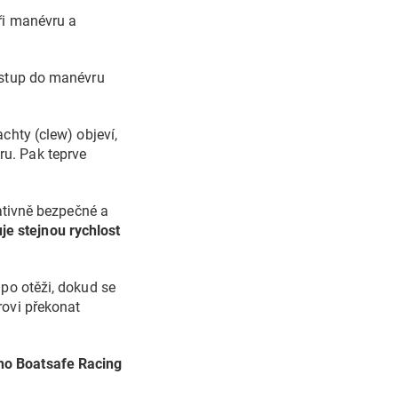
i manévru a
stup do manévru
chty (clew) objeví,
u. Pak teprve
lativně bezpečné a
je stejnou rychlost
 po otěži, dokud se
rovi překonat
ho Boatsafe Racing