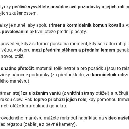
ždycky
pečlivě vysvětlete posádce své požadavky a jejich roli
př
ejich zkušenostem.
halzy je nutné, aby spolu
trimer a kormidelník komunikovali
a v
s povolováním
aktivní otěže přední plachty.
e proveden, když si trimer počká na moment, kdy se zadní roh pla
 větru, v otvoru
mezi předním stěhem a předním lemem
genakr
 novou otěž.
 snadno přetočit
, materiál tolik netrpí a pro posádku jsou to re
icky náročné podmínky (za předpokladu, že
kormidelník udržu
lého manévru).
stman
stojí za uložením vantů
(z
vnitřní strany
otěže!) a ručkují
 rukou clew. Pak
teprve přichází jejich role
, kdy pomohou trime
 metr otěže k nafouknutí genakru.
rovedeného manévru můžete mrknout například na
video naše
řed regatou (záběr je z pevné kamery).