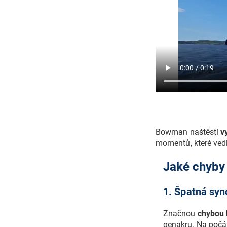
Bowman naštěstí
v
momentů, které ved
Jaké chyby
1. Špatná syn
Značnou
chybou 
genakru. Na počát