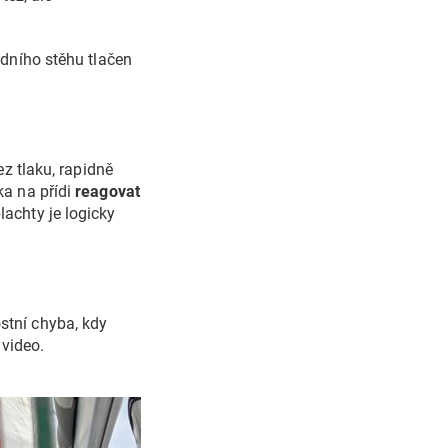
dního stěhu tlačen
ez tlaku, rapidně
ka na přídi
reagovat
achty je logicky
stní chyba, kdy
 video.