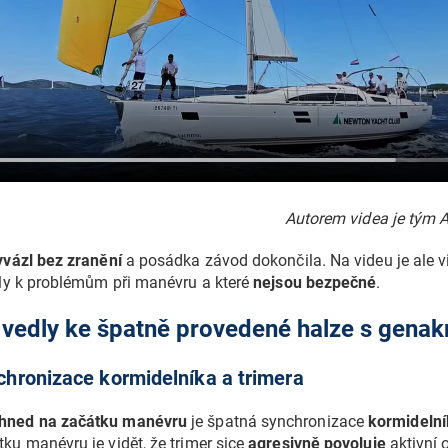
Autorem videa je tým A
yvázl bez zranění
a posádka závod dokončila. Na videu je ale v
ly k problémům při manévru a které
nejsou bezpečné
.
 vedly ke špatně provedené halze s gena
chronizace kormidelníka a trimera
hned na začátku manévru
je špatná synchronizace
kormidelní
ku manévru je vidět, že trimer sice
agresivně povoluje
aktivní o