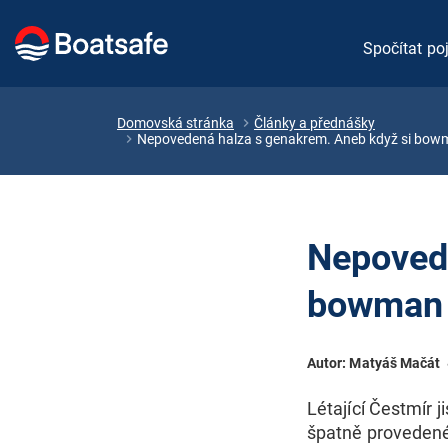
Spočítat poj
Domovská stránka
Články a přednášky
Nepovedená halza s genakrem. Aneb když si bowm
Nepovede
bowman z
Autor: Matyáš Mačát
Létající Čestmír j
špatně provedené