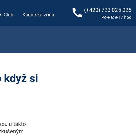
call
(+420) 723 025 025
s Club
Klientská zóna
Po-Pá: 9-17 hod
 když si
jsou u takto
 zkušeným