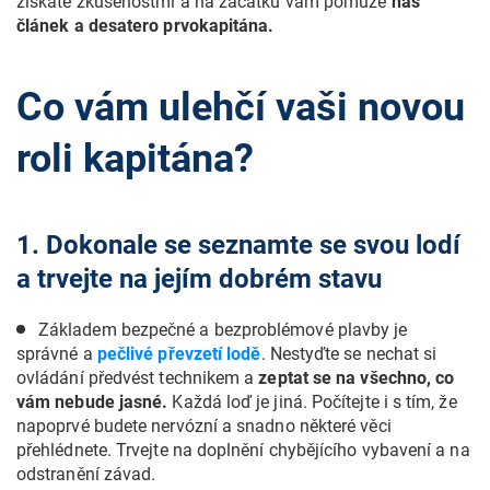
získáte zkušenostmi a na začátku vám pomůže
náš
článek a desatero prvokapitána.
Co vám ulehčí vaši novou
roli kapitána?
1. Dokonale se seznamte se svou lodí
a trvejte na jejím dobrém stavu
Základem bezpečné a bezproblémové plavby je
správné a
pečlivé převzetí lodě
. Nestyďte se nechat si
ovládání předvést technikem a
zeptat se na všechno, co
vám nebude jasné.
Každá loď je jiná. Počítejte i s tím, že
napoprvé budete nervózní a snadno některé věci
přehlédnete. Trvejte na doplnění chybějícího vybavení a na
odstranění závad.