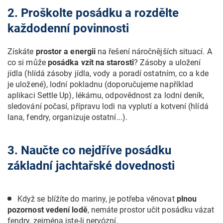
2. Proškolte posádku a rozdělte
každodenní povinnosti
Získáte
prostor a energii
na řešení náročnějších situací. A
co si může
posádka vzít na starosti
? Zásoby a uložení
jídla (hlídá zásoby jídla, vody a poradí ostatním, co a kde
je uložené), lodní pokladnu (doporučujeme například
aplikaci Settle Up), lékárnu, odpovědnost za lodní deník,
sledování počasí, přípravu lodi na vyplutí a kotvení (hlídá
lana, fendry, organizuje ostatní...).
3. Naučte co nejdříve posádku
základní jachtařské dovednosti
Když se blížíte do mariny, je potřeba věnovat
plnou
pozornost vedení lodě
, nemáte prostor učit posádku vázat
fendry, zejména jste-li nervózní.