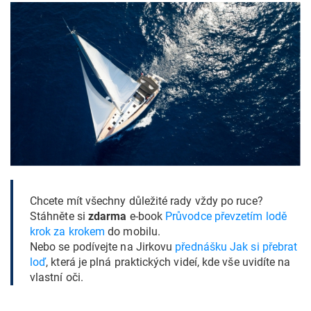
Chcete mít všechny důležité rady vždy po ruce?
Stáhněte si
zdarma
e-book
Průvodce převzetím lodě
krok za krokem
do mobilu.
Nebo se podívejte na Jirkovu
přednášku Jak si přebrat
loď
, která je plná praktických videí, kde vše uvidíte na
vlastní oči.