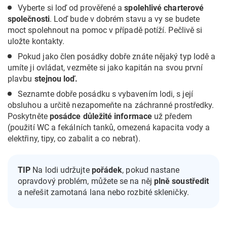
Vyberte si loď od prověřené a
spolehlivé charterové
společnosti
. Loď bude v dobrém stavu a vy se budete
moct spolehnout na pomoc v případě potíží. Pečlivě si
uložte kontakty.
Pokud jako člen posádky dobře znáte nějaký typ lodě a
umíte ji ovládat, vezměte si jako kapitán na svou první
plavbu
stejnou loď.
Seznamte dobře posádku s vybavením lodi, s její
obsluhou a určitě nezapomeňte na záchranné prostředky.
Poskytněte
posádce důležité informace
už předem
(použití WC a fekálních tanků, omezená kapacita vody a
elektřiny, tipy, co zabalit a co nebrat).
TIP
Na lodi udržujte
pořádek
, pokud nastane
opravdový problém, můžete se na něj
plně soustředit
a neřešit zamotaná lana nebo rozbité skleničky.