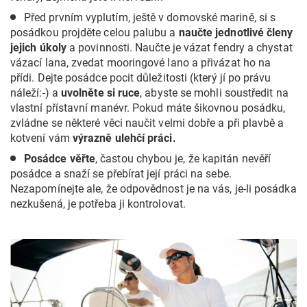
Před prvním vyplutím, ještě v domovské marině, si s
posádkou projděte celou palubu a
naučte jednotlivé členy
jejich úkoly
a povinnosti. Naučte je vázat fendry a chystat
vázací lana, zvedat mooringové lano a přivázat ho na
přídi. Dejte posádce pocit důležitosti (který jí po právu
náleží:-) a
uvolněte si ruce
, abyste se mohli soustředit na
vlastní přístavní manévr. Pokud máte šikovnou posádku,
zvládne se některé věci naučit velmi dobře a při plavbě a
kotvení vám
výrazně ulehčí práci.
Posádce věřte
, častou chybou je, že kapitán nevěří
posádce a snaží se přebírat její práci na sebe.
Nezapomínejte ale, že odpovědnost je na vás, je-li posádka
nezkušená, je potřeba ji kontrolovat.