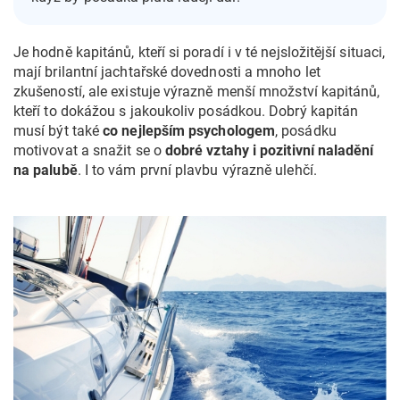
Je hodně kapitánů, kteří si poradí i v té nejsložitější situaci,
mají brilantní jachtařské dovednosti a mnoho let
zkušeností, ale existuje výrazně menší množství kapitánů,
kteří to dokážou s jakoukoliv posádkou. Dobrý kapitán
musí být také
co nejlepším psychologem
, posádku
motivovat a snažit se o
dobré vztahy i pozitivní naladění
na palubě
. I to vám první plavbu výrazně ulehčí.