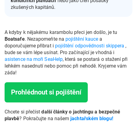
kondičních plavbách
nebo jako člen posádky
zkušených kapitánů.
A kdyby k nějakému karambolu přeci jen došlo, je tu
Boatsafe
. Nezapomeňte na
pojištění kauce
a
doporučujeme přibrat i
pojištění odpovědnosti skippera
,
bude se vám lépe usínat. Pro začínající je vhodná i
asistence na moři SeaHelp
, která se postará o stažení při
lehkém nasednutí nebo pomoc při nehodě. Kryjeme vám
záda!
Prohlédnout si pojištění
Chcete si přečíst
další články o jachtingu a bezpečné
plavbě
? Pokračujte na našem
jachtařském blogu!