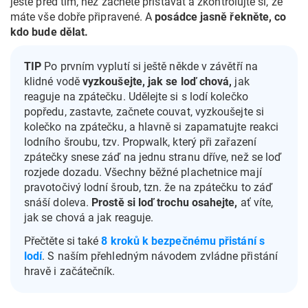
ještě před tím, než začnete přistávat a zkontrolujte si, že
máte vše dobře připravené. A
posádce jasně řekněte, co
kdo bude dělat.
TIP
Po prvním vyplutí si ještě někde v závětří na
klidné vodě
vyzkoušejte, jak se loď chová,
jak
reaguje na zpátečku. Udělejte si s lodí kolečko
popředu, zastavte, začnete couvat, vyzkoušejte si
kolečko na zpátečku, a hlavně si zapamatujte reakci
lodního šroubu, tzv. Propwalk, který při zařazení
zpátečky snese záď na jednu stranu dříve, než se loď
rozjede dozadu. Všechny běžné plachetnice mají
pravotočivý lodní šroub, tzn. že na zpátečku to záď
snáší doleva.
Prostě si loď trochu osahejte,
ať víte,
jak se chová a jak reaguje.
Přečtěte si také
8 kroků k bezpečnému přistání s
lodí
. S naším přehledným návodem zvládne přistání
hravě i začátečník.