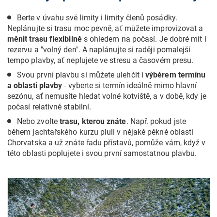
Berte v úvahu své limity i limity členů posádky.
Neplánujte si trasu moc pevně, ať můžete improvizovat a
měnit trasu flexibilně
s ohledem na počasí. Je dobré mít i
rezervu a "volný den". A naplánujte si raději pomalejší
tempo plavby, ať neplujete ve stresu a časovém presu.
Svou první plavbu si můžete ulehčit i
výběrem termínu
a oblasti plavby
- vyberte si termín ideálně mimo hlavní
sezónu, ať nemusíte hledat volné kotviště, a v době, kdy je
počasí relativně stabilní.
Nebo zvolte
trasu, kterou znáte
. Např. pokud jste
během jachtařského kurzu pluli v nějaké pěkné oblasti
Chorvatska a už znáte řadu přístavů, pomůže vám, když v
této oblasti poplujete i svou první samostatnou plavbu.