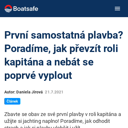
První samostatná plavba?
Poradíme, jak převzít roli
kapitána a nebát se
poprvé vyplout
Autor: Daniela Jírová
21.7.2021
Článek
Zbavte se obav ze své první plavby v roli kapitána a
užijte si jachting naplno! Poradíme, jak odhodit
strach a jak si plavbu ulehčit i užít.