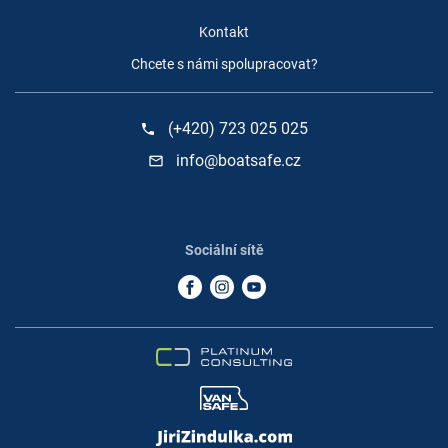
Kontakt
Chcete s námi spolupracovat?
(+420) 723 025 025
phone
info@boatsafe.cz
mail_outline
Sociální sítě