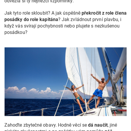
odvezla si ty nejhezčí vzpomínky.
Jak tyto role skloubit? A jak úspěšně
překročit z role člena
posádky do role kapitána
? Jak zvládnout první plavbu, i
když vás svírají pochybnosti nebo plujete s nezkušenou
posádkou?
Zahoďte zbytečné obavy. Hodně věcí se
dá naučit
, jiné